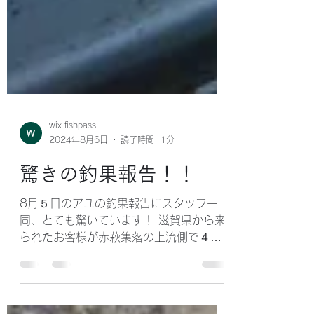
wix fishpass
2024年8月6日
読了時間: 1分
驚きの釣果報告！！
8月５日のアユの釣果報告にスタッフ一
同、とても驚いています！ 滋賀県から来
られたお客様が赤萩集落の上流側で４２
尾を釣り上げられました！ また同じ日に
岐阜県から来られたお客様が同じ集落の