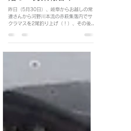
wix fishpass
2024年5月31日
読了時間: 1分
嬉しい釣果報告！
昨日（5月30日）、岐阜からお越しの常
連さんから河野川本流の赤萩集落内でサ
クラマスを2尾釣り上げ（！）、その後、
支川の舟瀬川に入り20〜25cmクラスの
ヤマメを20尾ほど釣り上げたという報告
を頂きました！ 放流の効果 と河川の復活
を感じ取れる報告にスタッフ一同とても
喜んでお...