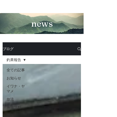
news
ブログ
釣果報告
全ての記事
お知らせ
イワナ・ヤ
マメ
放流
漁協活動
アユ