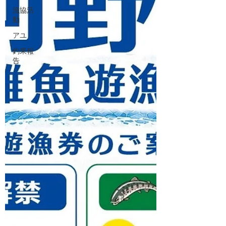
漁協活
動
アユ
釣果報
告