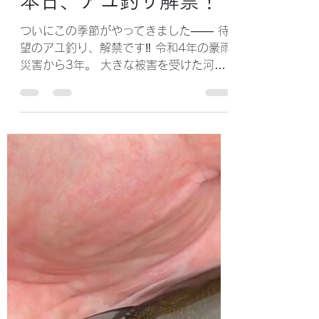
wix fishpass
2025年6月28日
読了時間: 1分
本日、アユ釣り解禁！
ついにこの季節がやってきました―― 待
望のアユ釣り、解禁です‼︎ 令和4年の豪雨
災害から3年。 大きな被害を受けた河野
川も、地域の皆さんの尽力と自然の力に
よって、 少しずつ確実に回復を遂げてき
ました。 そして今年、例年以上に天然ア
ユの遡上が多く確認されており、期待が
高まって...