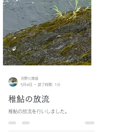
河野川漁協
5月4日
読了時間: 1分
稚鮎の放流