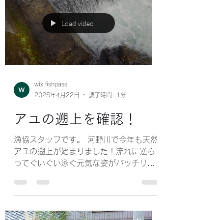
漁協スタッフです。 いよいよアユ釣りシ
ーズンが近づいてきました！ 今年の解禁
日と放流予定をお知らせします。 放流予
定日：2025年5月28日（水） アユ釣り
解禁日：2025年6月28日（土） 今年も
河野川には元気な天然遡上の姿も確認さ
れており、期待も高まってきていま
す。...
Load video
wix fishpass
2025年4月22日
読了時間: 1分