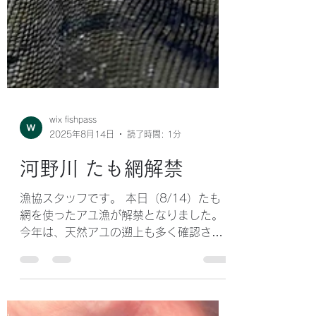
wix fishpass
2025年8月14日
読了時間: 1分
河野川 たも網解禁
漁協スタッフです。 本日（8/14）たも
網を使ったアユ漁が解禁となりました。