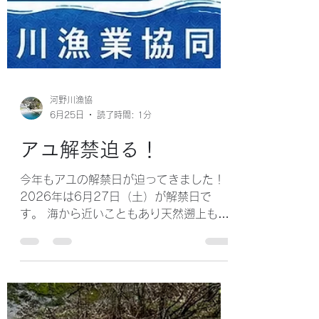
河野川漁協
6月25日
読了時間: 1分
アユ解禁迫る！
今年もアユの解禁日が迫ってきました！
2026年は6月27日（土）が解禁日で
す。 海から近いこともあり天然遡上もた
くさん確認しております。 ぜひ今年も河
野川へお越しください スタッフ一同心よ
りお待ちしております。 詳しい情報はチ
ラシをご覧ください