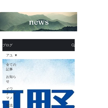
news
ブログ
アユ
全ての
記事
お知ら
せ
イワ
ナ・ヤ
マメ
放流